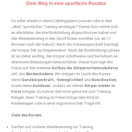
Dein Weg in eine sportliche Routine
Du willst wieder in deine Lieblingsjeans passen oder in dein
„altes“ sportliches Training einsteigen? Dieser Kurs richtet sich
an alle Mütter, die ihre Rückbildung abgeschlossen haben und
den Wiedereinstieg in den Sport finden möchten (ca. ab 17
Wochen nach der Geburt). Nach der Schwangerschaft benötigt
der Körper Zeit zur Regeneration. Nach der Rückbildungs-phase
ist es daher wichtig, den Körper schrittweise und be-hutsam an
intensivere Belastungen heranzuführen. Dieser Kurs legt den
Fokus auf den weiteren
Aufbau der Körpermittemuskulatur
inkl. des
Beckenbodens
. Wir steigern im Laufe des Kurses
deine
Ganzkörperkraft, -beweglichkeit
und
Koordination
,
sowie deine
Ausdauer
, sodass wir deinen
Körper wieder in
Form
bringen. Du kannst dein Kind gerne mit zum Training
bringen. Beim Training im Freien bringe dein Kind im
Kinderwagen oder in einer ergonomischen Trage mit.
Ziele des Kurses:
Sanfter und sicherer Wiedereinstieg ins Training