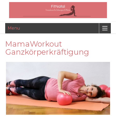
Menu
MamaWorkout
Ganzkörperkräftigung