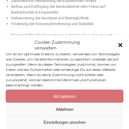
Ganzheitliche Verbessrung der körperlichen Fitness
Aufbau und Kräftigung der Muskulaturmit dem Fokus auf
Beckenboden & Körpermitte
Verbesserung der Ausdauer und Beweglichkeit
Förderung der Körperwahrnehmung und Stabilität
Geeignet für:
Wiedereinsteiger in den Sport v.a. Frauen nach
der Geburt & Personen die nach einer längeren Pause wieder
Cookie-Zustimmung
sportlich aktiv werden möchten.
verwalten
Um dir ein optimales Erlebnis zu bieten, verwenden wir Technologien
wie Cookies, um Geräteinformationen zu speichern und/oder darauf
zuzugreifen. Wenn du diesen Technologien zustimmst, können wir
Daten wie das Surfverhalten oder eindeutige IDs auf dieser Website
verarbeiten. Wenn du deine Zustimmung nicht erteilst oder
zurückziehst, können bestimmte Merkmale und Funktionen
Nächste Kurse:
beeinträchtigt werden.
HERBST:
23.09..2026 – 25.11.2026 – Mittwochs 10x von
Akzeptieren
09:45 – 10:45 Uhr
WINTER:
13.01.2027 – 03.03..2027 – Mittwochs 10x von
Ablehnen
09:45 – 10:45 Uhr
Einstellungen ansehen
Anmeldung