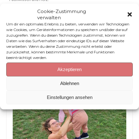
Cookie-Zustimmung
verwalten
Meine Qualifikationen
Um dir ein optimales Erlebnis zu bieten, verwenden wir Technologien
Ernährungswissenschaftlerin (Msc.) (Universität Wageningen,
wie Cookies, um Geräteinformationen zu speichern und/oder darauf
NL)
zuzugreifen. Wenn du diesen Technologien zustimmst, können wir
Daten wie das Surfverhalten oder eindeutige IDs auf dieser Website
Zertifizierte Prä- und Postnatal Trainerin (Akademie für prä- und
verarbeiten. Wenn du deine Zustimmung nicht erteilst oder
postnatales Training)
zurückziehst, können bestimmte Merkmale und Funktionen
Präventionstrainerin (IST)
beeinträchtigt werden.
A-Lizenz Medizinisches Fitnesstraining (IST)
Referentin Ernährung & Sport (AELF)
Akzeptieren
Ablehnen
Einstellungen ansehen