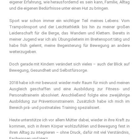
eigener Erfahrung, wie herausfordernd es sein kann, Familie, Alltag
und die eigenen Bedürfnisse unter einen Hut zu bringen.
Sport war schon immer ein wichtiger Teil meines Lebens: Vom
Trampolinsport und der Leichtathletik bis hin zu meiner großen
Leidenschaft für die Berge, das Wandern und Klettern. Bereits in
meiner Jugend war ich als Übungsleiterin im Breitensport tätig und
habe früh gelernt, meine Begeisterung für Bewegung an andere
weiterzugeben.
Doch gerade mit Kindern verändert sich vieles – auch der Blick auf
Bewegung, Gesundheit und Selbstfürsorge.
2018 habe ich mir bewusst wieder mehr Raum für mich und meinen
Ausgleich geschaffen und eine Ausbildung zur Fitness- und
Personaltrainerin absolviert. Anschließend folgte eine zweijährige
Ausbildung zur Präventionstrainerin. Zusätzlich habe ich mich im
Bereich prä- und postnatales Training spezialisiert.
Heute unterstütze ich vor allem Mütter dabei, wieder in ihre Kraft zu
kommen, sich in ihrem Körper wohlzufühlen und Bewegung fest in
ihren Alltag zu integrieren – ohne Druck, dafür mit viel Verständnis,
Fachwissen und Herz.